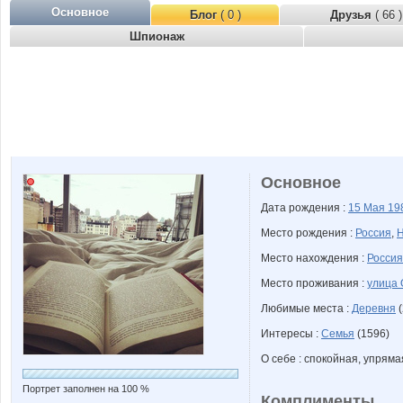
Основное
Блог
( 0 )
Друзья
( 66 )
Шпионаж
Основное
Дата рождения :
15 Мая
19
Место рождения :
Россия
,
Н
Место нахождения :
Россия
Место проживания :
улица 
Любимые места :
Деревня
(
Интересы :
Семья
(1596)
О себе : спокойная, упряма
Портрет заполнен на 100 %
Комплименты