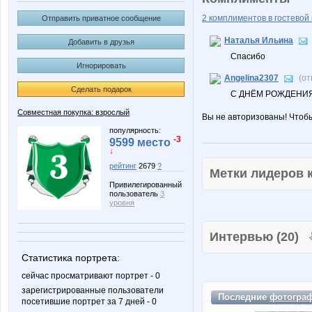
2 комплиментов в гостевой 
Отправить приватное сообщение
Наталья Ильина
Добавить в друзья
Спасибо
Игнорировать
Angelina2307
(от
Сделать подарок
С ДНЁМ РОЖДЕНИЯ
Совместная покупка: взрослый
Вы не авторизованы! Чтоб
популярность:
-3
9599 место
↓
рейтинг
2679
?
Метки лидеров
Привилегированный
пользователь
3
уровня
Интервью (20)
Статистика портрета:
сейчас просматривают портрет - 0
зарегистрированные пользователи
Последние
фотогра
посетившие портрет за 7 дней - 0